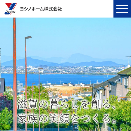
ME
滋賀の暮らしを創る、
家族の笑顔をつくる。